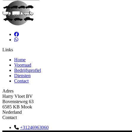
Links
Home
Voorraad
Bedrijfsprofiel
Diensten
Contact
Adres
Harry Vloet BV
Bovensteweg 63
6585 KB Mook
Nederland
Contact
+31246963060