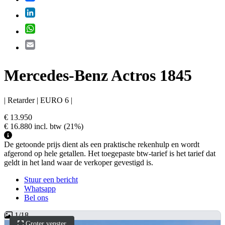
LinkedIn
WhatsApp
Email
Mercedes-Benz Actros 1845
| Retarder | EURO 6 |
€ 13.950
€ 16.880
incl. btw
(21%)
De getoonde prijs dient als een praktische rekenhulp en wordt
afgerond op hele getallen. Het toegepaste btw-tarief is het tarief dat
geldt in het land waar de verkoper gevestigd is.
Stuur een bericht
Whatsapp
Bel ons
1
/
18
Groter venster