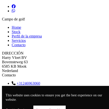
Campo de golf
Home
Stock
Perfil de la empresa
Servicios
Contacto
DIRECCIÓN
Harry Vloet BV
Bovensteweg 63
6585 KB Mook
Nederland
Contacto
+31246963060
info@vloet.com
KVK
12020871
This website uses cookies to ensure you get the best experience on our
BTW
NL006657618B01
website.